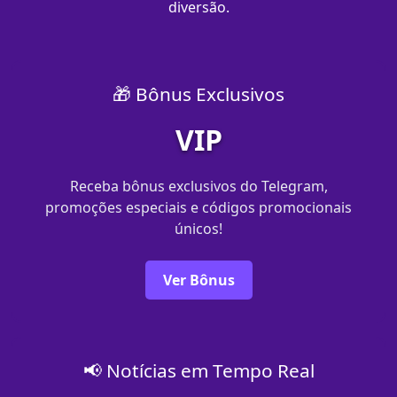
diversão.
🎁 Bônus Exclusivos
VIP
Receba bônus exclusivos do Telegram,
promoções especiais e códigos promocionais
únicos!
Ver Bônus
📢 Notícias em Tempo Real