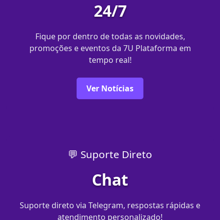
24/7
Fique por dentro de todas as novidades,
promoções e eventos da 7U Plataforma em
tempo real!
Ver Notícias
💬 Suporte Direto
Chat
Suporte direto via Telegram, respostas rápidas e
atendimento personalizado!