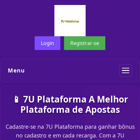
Login
Registrar-se
Menu
📱 7U Plataforma A Melhor
Plataforma de Apostas
Cadastre-se na 7U Plataforma para ganhar bônus
no cadastro e em cada recarga. Com a 7U