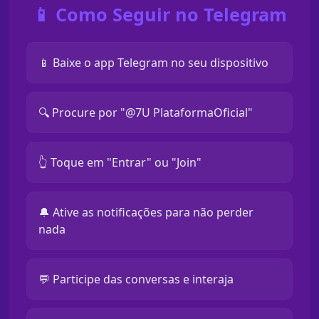
📱 Como Seguir no Telegram
📱 Baixe o app Telegram no seu dispositivo
🔍 Procure por "@7U PlataformaOficial"
👆 Toque em "Entrar" ou "Join"
🔔 Ative as notificações para não perder
nada
💬 Participe das conversas e interaja