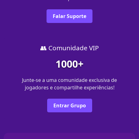
Falar Suporte
👥 Comunidade VIP
1000+
Junte-se a uma comunidade exclusiva de
jogadores e compartilhe experiências!
Entrar Grupo