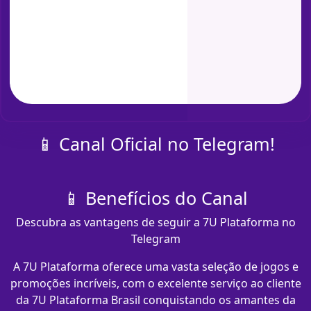
📱 Canal Oficial no Telegram!
📱 Benefícios do Canal
Descubra as vantagens de seguir a 7U Plataforma no
Telegram
A 7U Plataforma oferece uma vasta seleção de jogos e
promoções incríveis, com o excelente serviço ao cliente
da 7U Plataforma Brasil conquistando os amantes da