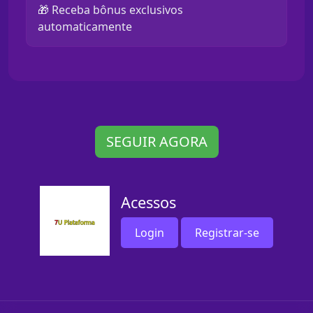
🎁 Receba bônus exclusivos
automaticamente
SEGUIR AGORA
Acessos
Login
Registrar-se