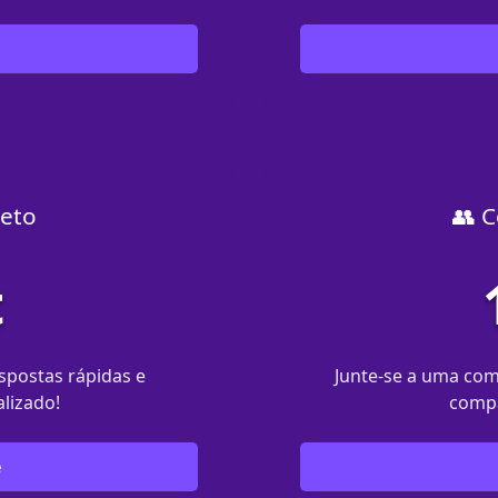
reto
👥 
t
espostas rápidas e
Junte-se a uma com
lizado!
compa
e