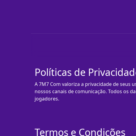
Políticas de Privacida
A 7M7 Com valoriza a privacidade de seus 
nossos canais de comunicação. Todos os dad
jogadores.
Termos e Condições