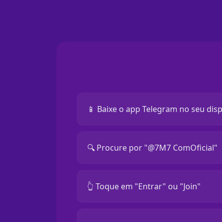
📱 Baixe o app Telegram no seu disp
🔍 Procure por "@7M7 ComOficial"
👆 Toque em "Entrar" ou "Join"