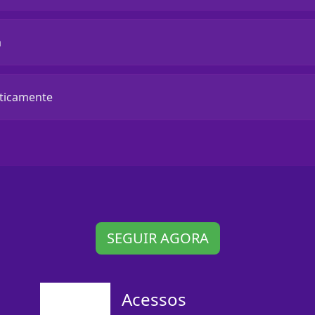
a
aticamente
SEGUIR AGORA
Acessos