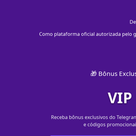
De
Como plataforma oficial autorizada pelo go
🎁 Bônus Exclu
VIP
Receba bônus exclusivos do Telegra
e códigos promocionai