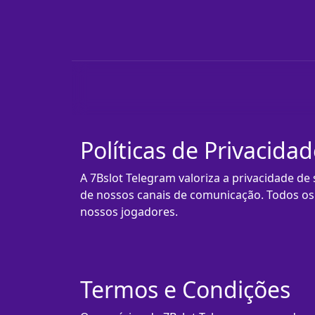
Políticas de Privacida
A 7Bslot Telegram valoriza a privacidade d
de nossos canais de comunicação. Todos os 
nossos jogadores.
Termos e Condições