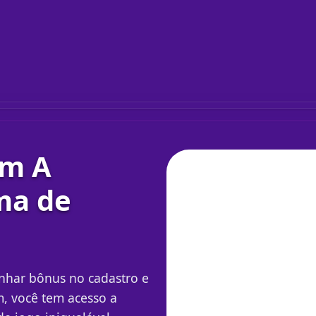
am A
ma de
anhar bônus no cadastro e
, você tem acesso a