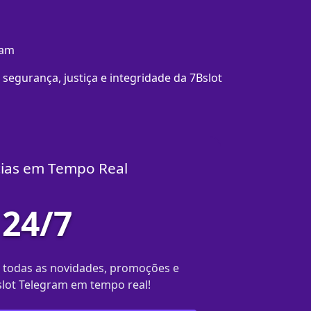
ram
 segurança, justiça e integridade da 7Bslot
cias em Tempo Real
24/7
e todas as novidades, promoções e
slot Telegram em tempo real!