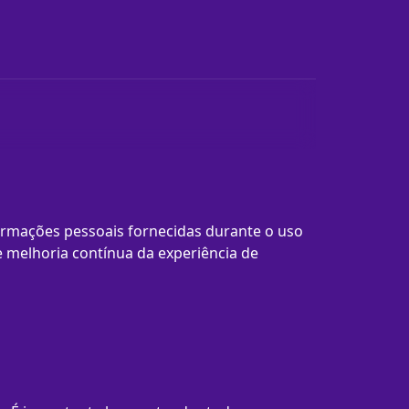
formações pessoais fornecidas durante o uso
e melhoria contínua da experiência de