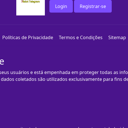
Login
Registrar-se
Políticas de Privacidade
Termos e Condições
Sitemap
de
e seus usuários e está empenhada em proteger todas as in
dados coletados são utilizados exclusivamente para fins d