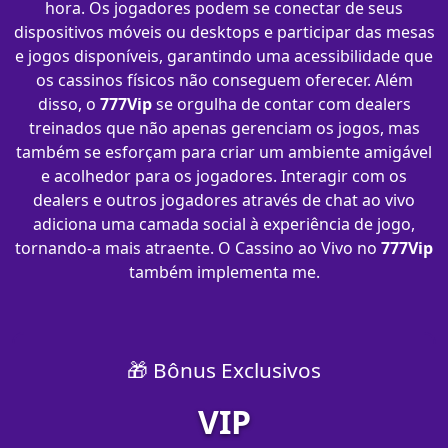
hora. Os jogadores podem se conectar de seus
dispositivos móveis ou desktops e participar das mesas
e jogos disponíveis, garantindo uma acessibilidade que
os cassinos físicos não conseguem oferecer. Além
disso, o
777Vip
se orgulha de contar com dealers
treinados que não apenas gerenciam os jogos, mas
também se esforçam para criar um ambiente amigável
e acolhedor para os jogadores. Interagir com os
dealers e outros jogadores através de chat ao vivo
adiciona uma camada social à experiência de jogo,
tornando-a mais atraente. O Cassino ao Vivo no
777Vip
também implementa me.
🎁 Bônus Exclusivos
VIP