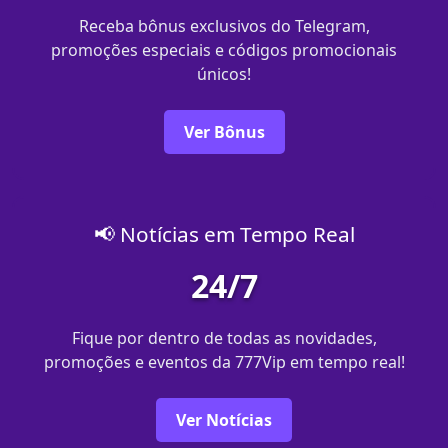
Receba bônus exclusivos do Telegram,
promoções especiais e códigos promocionais
únicos!
Ver Bônus
📢 Notícias em Tempo Real
24/7
Fique por dentro de todas as novidades,
promoções e eventos da 777Vip em tempo real!
Ver Notícias