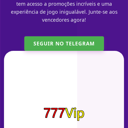
tem acesso a promoções incríveis e uma
experiência de jogo inigualável. Junte-se aos
vencedores agora!
SEGUIR NO TELEGRAM