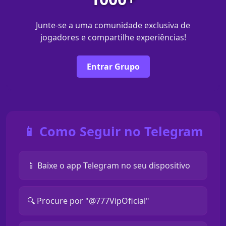
Junte-se a uma comunidade exclusiva de
jogadores e compartilhe experiências!
Entrar Grupo
📱 Como Seguir no Telegram
📱 Baixe o app Telegram no seu dispositivo
🔍 Procure por "@777VipOficial"