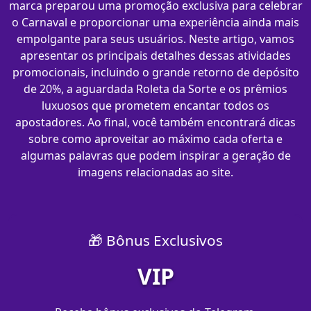
marca preparou uma promoção exclusiva para celebrar
o Carnaval e proporcionar uma experiência ainda mais
empolgante para seus usuários. Neste artigo, vamos
apresentar os principais detalhes dessas atividades
promocionais, incluindo o grande retorno de depósito
de 20%, a aguardada Roleta da Sorte e os prêmios
luxuosos que prometem encantar todos os
apostadores. Ao final, você também encontrará dicas
sobre como aproveitar ao máximo cada oferta e
algumas palavras que podem inspirar a geração de
imagens relacionadas ao site.
🎁 Bônus Exclusivos
VIP