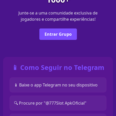
Junte-se a uma comunidade exclusiva de
jogadores e compartilhe experiências!
Entrar Grupo
📱 Como Seguir no Telegram
📱 Baixe o app Telegram no seu dispositivo
🔍 Procure por "@777Slot ApkOficial"