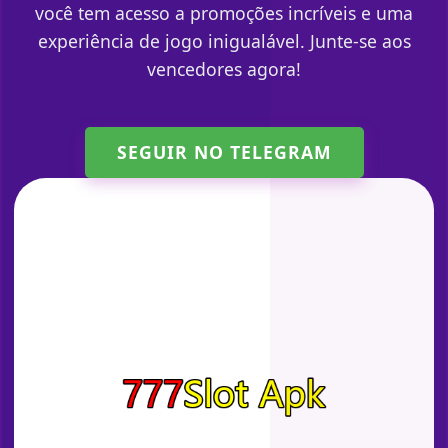
você tem acesso a promoções incríveis e uma
experiência de jogo inigualável. Junte-se aos
vencedores agora!
SEGUIR NO TELEGRAM