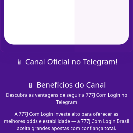
📱 Canal Oficial no Telegram!
📱 Benefícios do Canal
Descubra as vantagens de seguir a 777J Com Login no
Telegram
A 777J Com Login investe alto para oferecer as
melhores odds e estabilidade — a 777J Com Login Brasil
aceita grandes apostas com confiança total.