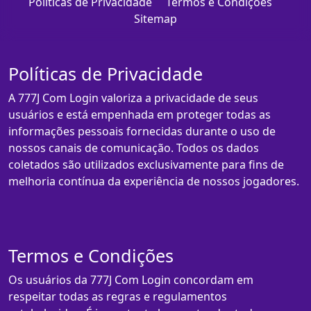
Políticas de Privacidade
Termos e Condições
Sitemap
Políticas de Privacidade
A 777J Com Login valoriza a privacidade de seus
usuários e está empenhada em proteger todas as
informações pessoais fornecidas durante o uso de
nossos canais de comunicação. Todos os dados
coletados são utilizados exclusivamente para fins de
melhoria contínua da experiência de nossos jogadores.
Termos e Condições
Os usuários da 777J Com Login concordam em
respeitar todas as regras e regulamentos