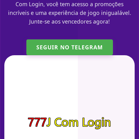
Com Login, você tem acesso a promoções
incríveis e uma experiência de jogo inigualável.
Junte-se aos vencedores agora!
SEGUIR NO TELEGRAM