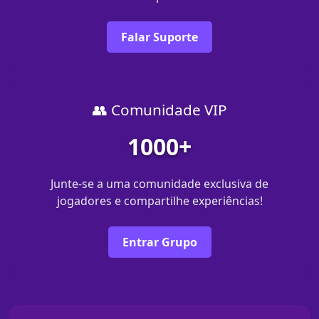
Falar Suporte
👥 Comunidade VIP
1000+
Junte-se a uma comunidade exclusiva de
jogadores e compartilhe experiências!
Entrar Grupo