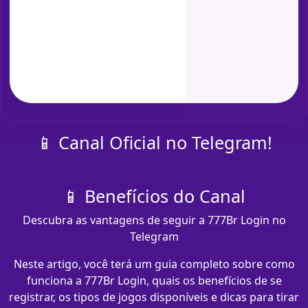
📱 Canal Oficial no Telegram!
📱 Benefícios do Canal
Descubra as vantagens de seguir a 777Br Login no
Telegram
Neste artigo, você terá um guia completo sobre como
funciona a 777Br Login, quais os benefícios de se
registrar, os tipos de jogos disponíveis e dicas para tirar