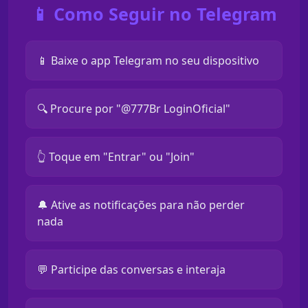
📱 Como Seguir no Telegram
📱 Baixe o app Telegram no seu dispositivo
🔍 Procure por "@777Br LoginOficial"
👆 Toque em "Entrar" ou "Join"
🔔 Ative as notificações para não perder
nada
💬 Participe das conversas e interaja