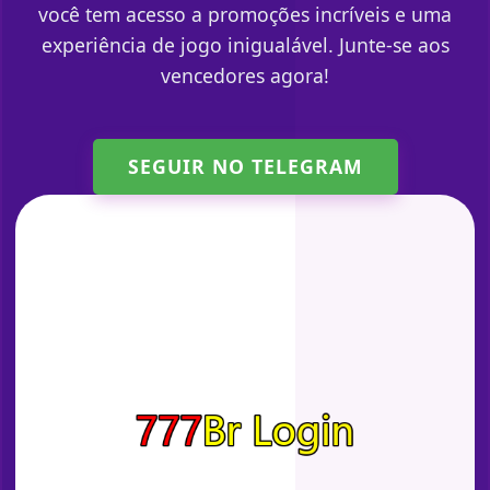
você tem acesso a promoções incríveis e uma
experiência de jogo inigualável. Junte-se aos
vencedores agora!
SEGUIR NO TELEGRAM