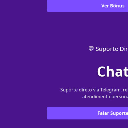
Ver Bônus
💬 Suporte Di
Cha
Suporte direto via Telegram, r
atendimento persona
Falar Suport