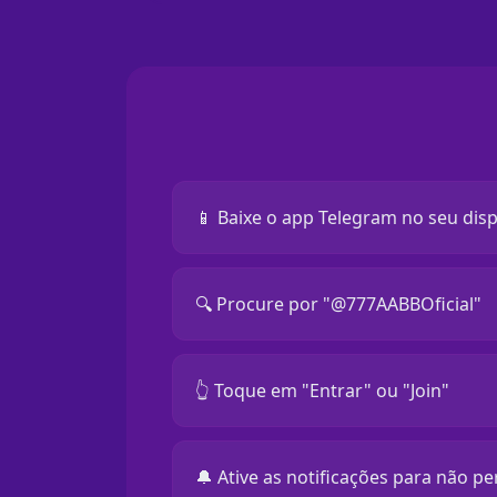
📱 Baixe o app Telegram no seu disp
🔍 Procure por "@777AABBOficial"
👆 Toque em "Entrar" ou "Join"
🔔 Ative as notificações para não p