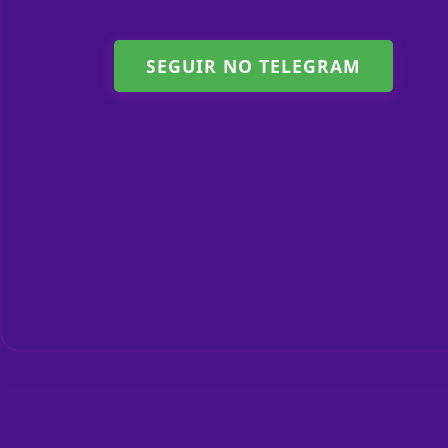
SEGUIR NO TELEGRAM