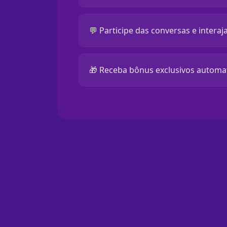
💬 Participe das conversas e interaj
🎁 Receba bônus exclusivos autom