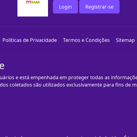
Login
Registrar-se
Políticas de Privacidade
Termos e Condições
Sitemap
de
usuários e está empenhada em proteger todas as informaçõe
os coletados são utilizados exclusivamente para fins de m