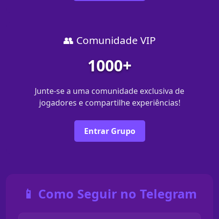
👥 Comunidade VIP
1000+
Junte-se a uma comunidade exclusiva de
jogadores e compartilhe experiências!
Entrar Grupo
📱 Como Seguir no Telegram