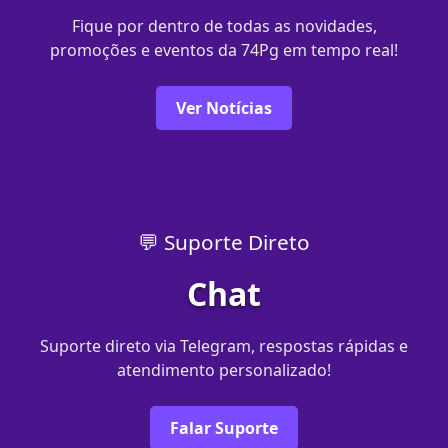
Fique por dentro de todas as novidades,
promoções e eventos da 74Pg em tempo real!
Ver Notícias
💬 Suporte Direto
Chat
Suporte direto via Telegram, respostas rápidas e
atendimento personalizado!
Falar Suporte