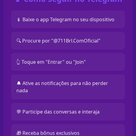
📱 Baixe o app Telegram no seu dispositivo
🔍 Procure por "@711Brl.ComOficial"
👆 Toque em "Entrar" ou "Join"
🔔 Ative as notificações para não perder
nada
💬 Participe das conversas e interaja
🎁 Receba bônus exclusivos