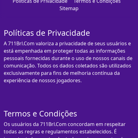
Políticas de Privacidade
Termos e Condições
Sitemap
Políticas de Privacidade
A 711Brl.Com valoriza a privacidade de seus usuários e
está empenhada em proteger todas as informações
pessoais fornecidas durante o uso de nossos canais de
comunicação. Todos os dados coletados são utilizados
exclusivamente para fins de melhoria contínua da
experiência de nossos jogadores.
Termos e Condições
Os usuários da 711Brl.Com concordam em respeitar
todas as regras e regulamentos estabelecidos. É