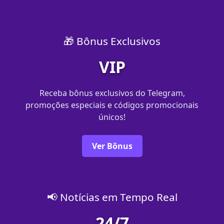
🎁 Bônus Exclusivos
VIP
Receba bônus exclusivos do Telegram,
promoções especiais e códigos promocionais
únicos!
Ver Bônus
📢 Notícias em Tempo Real
24/7