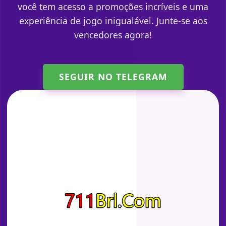
você tem acesso a promoções incríveis e uma
experiência de jogo inigualável. Junte-se aos
vencedores agora!
SEGUIR NO TELEGRAM