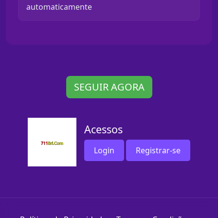
automaticamente
SEGUIR AGORA
Acessos
Login
Registrar-se