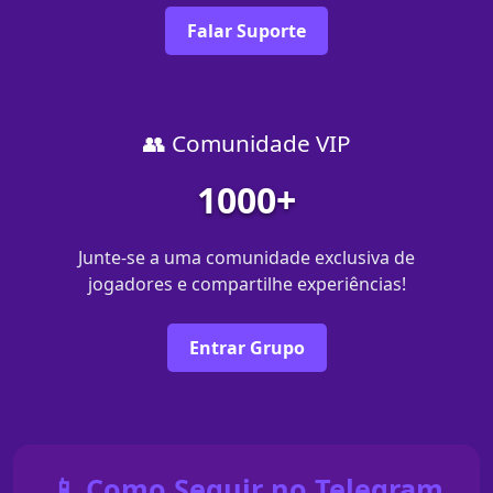
Falar Suporte
👥 Comunidade VIP
1000+
Junte-se a uma comunidade exclusiva de
jogadores e compartilhe experiências!
Entrar Grupo
📱 Como Seguir no Telegram