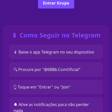
Entrar Grupo
📱 Como Seguir no Telegram
📱 Baixe o app Telegram no seu dispositivo
🔍 Procure por "@6BBb.ComOficial"
👆 Toque em "Entrar" ou "Join"
🔔 Ative as notificações para não perder
nada