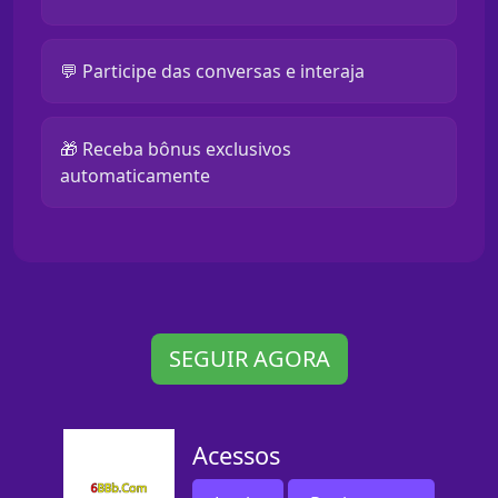
💬 Participe das conversas e interaja
🎁 Receba bônus exclusivos
automaticamente
SEGUIR AGORA
Acessos