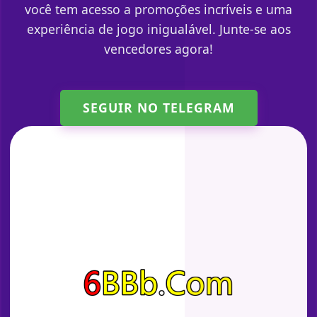
você tem acesso a promoções incríveis e uma
experiência de jogo inigualável. Junte-se aos
vencedores agora!
SEGUIR NO TELEGRAM