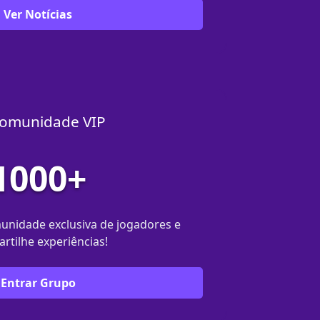
Ver Notícias
Comunidade VIP
1000+
unidade exclusiva de jogadores e
rtilhe experiências!
Entrar Grupo