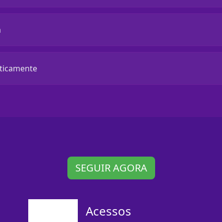
a
aticamente
SEGUIR AGORA
Acessos