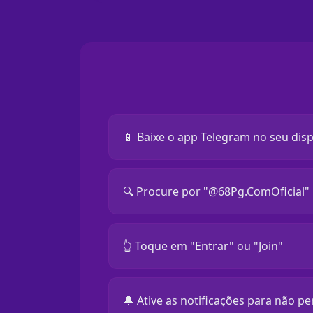
📱 Baixe o app Telegram no seu disp
🔍 Procure por "@68Pg.ComOficial"
👆 Toque em "Entrar" ou "Join"
🔔 Ative as notificações para não p