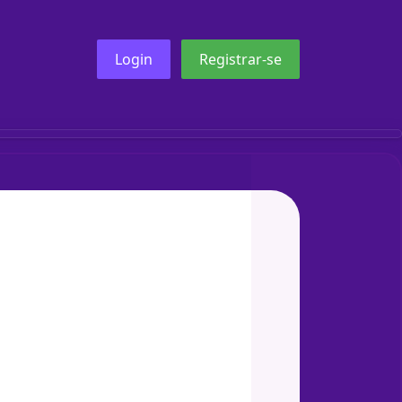
Login
Registrar-se