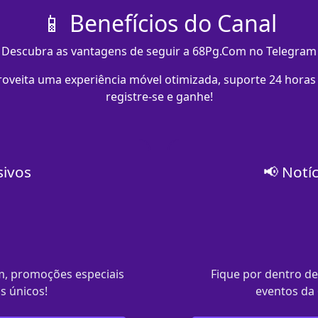
📱 Benefícios do Canal
Descubra as vantagens de seguir a 68Pg.Com no Telegram
oveita uma experiência móvel otimizada, suporte 24 hora
registre-se e ganhe!
sivos
📢 Notí
m, promoções especiais
Fique por dentro d
s únicos!
eventos da