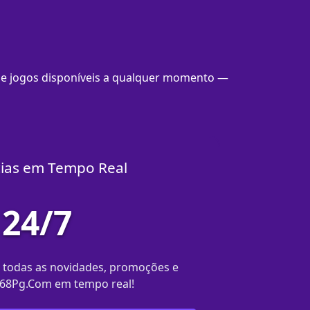
s e jogos disponíveis a qualquer momento —
cias em Tempo Real
24/7
e todas as novidades, promoções e
 68Pg.Com em tempo real!