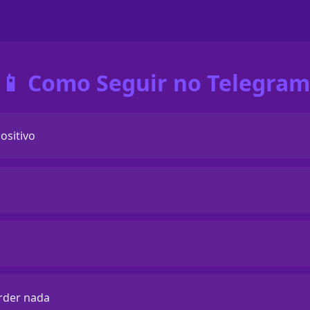
📱 Como Seguir no Telegram
ositivo
erder nada