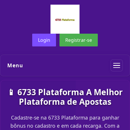
Login
Registrar-se
Menu
📱 6733 Plataforma A Melhor
Plataforma de Apostas
Cadastre-se na 6733 Plataforma para ganhar
bônus no cadastro e em cada recarga. Com a