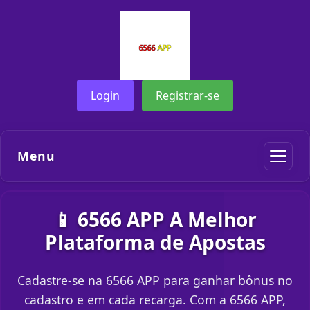
Login
Registrar-se
Menu
📱 6566 APP A Melhor
Plataforma de Apostas
Cadastre-se na 6566 APP para ganhar bônus no
cadastro e em cada recarga. Com a 6566 APP,