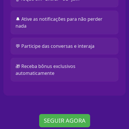
🔔 Ative as notificações para não perder
nada
💬 Participe das conversas e interaja
🎁 Receba bônus exclusivos
automaticamente
SEGUIR AGORA