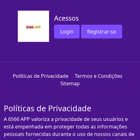
Acessos
Login
Registrar-se
Políticas de Privacidade
Termos e Condições
Sitemap
Políticas de Privacidade
A 6566 APP valoriza a privacidade de seus usuários e
está empenhada em proteger todas as informações
pessoais fornecidas durante o uso de nossos canais de