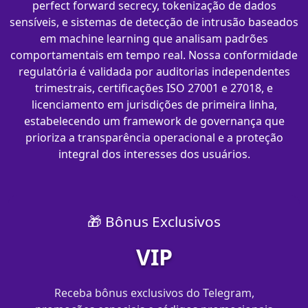
perfect forward secrecy, tokenização de dados
sensíveis, e sistemas de detecção de intrusão baseados
em machine learning que analisam padrões
comportamentais em tempo real. Nossa conformidade
regulatória é validada por auditorias independentes
trimestrais, certificações ISO 27001 e 27018, e
licenciamento em jurisdições de primeira linha,
estabelecendo um framework de governança que
prioriza a transparência operacional e a proteção
integral dos interesses dos usuários.
🎁 Bônus Exclusivos
VIP
Receba bônus exclusivos do Telegram,