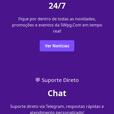
24/7
Fique por dentro de todas as novidades,
promoções e eventos da 5Wpg.Com em tempo
real!
Ver Notícias
💬 Suporte Direto
Chat
Suporte direto via Telegram, respostas rápidas e
atendimento personalizado!