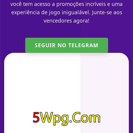
você tem acesso a promoções incríveis e uma
experiência de jogo inigualável. Junte-se aos
vencedores agora!
SEGUIR NO TELEGRAM