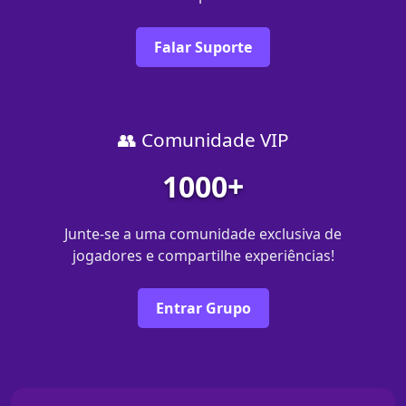
Falar Suporte
👥 Comunidade VIP
1000+
Junte-se a uma comunidade exclusiva de
jogadores e compartilhe experiências!
Entrar Grupo