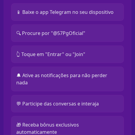
📱 Baixe o app Telegram no seu dispositivo
🔍 Procure por "@57PgOficial"
👆 Toque em "Entrar" ou "Join"
🔔 Ative as notificações para não perder
nada
💬 Participe das conversas e interaja
🎁 Receba bônus exclusivos
automaticamente