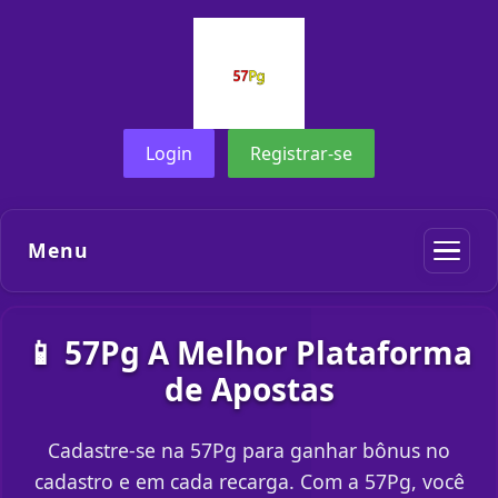
Login
Registrar-se
Menu
📱 57Pg A Melhor Plataforma
de Apostas
Cadastre-se na 57Pg para ganhar bônus no
cadastro e em cada recarga. Com a 57Pg, você