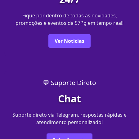
Fique por dentro de todas as novidades,
promoções e eventos da 57Pg em tempo real!
Ver Notícias
💬 Suporte Direto
Chat
Suporte direto via Telegram, respostas rápidas e
atendimento personalizado!