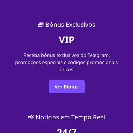
🎁 Bônus Exclusivos
VIP
Receba bônus exclusivos do Telegram,
promoções especiais e códigos promocionais
únicos!
Ver Bônus
📢 Notícias em Tempo Real
24/7