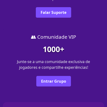
Falar Suporte
👥 Comunidade VIP
1000+
Junte-se a uma comunidade exclusiva de
jogadores e compartilhe experiências!
Entrar Grupo