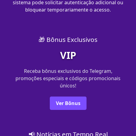
sistema pode solicitar autenticação adicional ou
bloquear temporariamente o acesso.
🎁 Bônus Exclusivos
VIP
Receba bônus exclusivos do Telegram,
promoções especiais e códigos promocionais
únicos!
Ver Bônus
📢 Notícias em Tempo Real