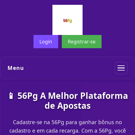
Login
Registrar-se
Menu
📱 56Pg A Melhor Plataforma
de Apostas
Cadastre-se na 56Pg para ganhar bônus no
cadastro e em cada recarga. Com a 56Pg, você