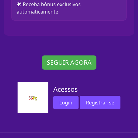
🎁 Receba bônus exclusivos
automaticamente
SEGUIR AGORA
Acessos
Login
Registrar-se