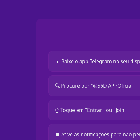
📱 Baixe o app Telegram no seu disp
🔍 Procure por "@56D APPOficial"
👆 Toque em "Entrar" ou "Join"
🔔 Ative as notificações para não p