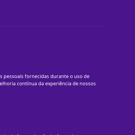
s pessoais fornecidas durante o uso de
elhoria contínua da experiência de nossos