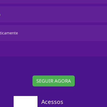
a
aticamente
SEGUIR AGORA
Acessos