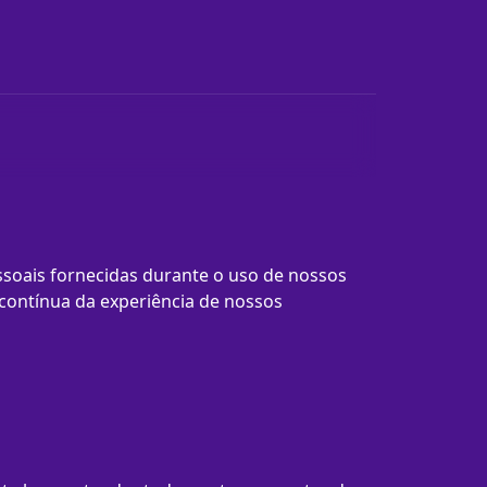
ssoais fornecidas durante o uso de nossos
 contínua da experiência de nossos