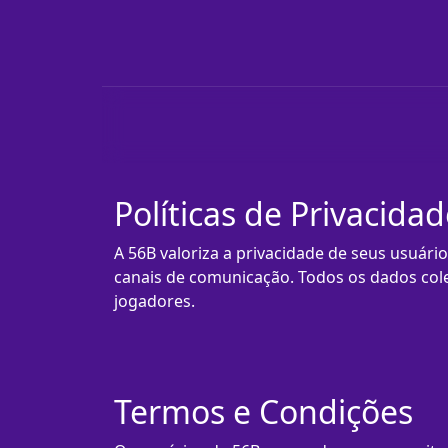
Políticas de Privacida
A 56B valoriza a privacidade de seus usuár
canais de comunicação. Todos os dados cole
jogadores.
Termos e Condições