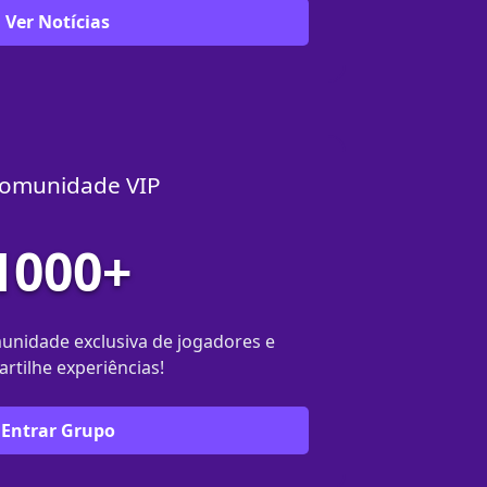
Ver Notícias
Comunidade VIP
1000+
unidade exclusiva de jogadores e
rtilhe experiências!
Entrar Grupo