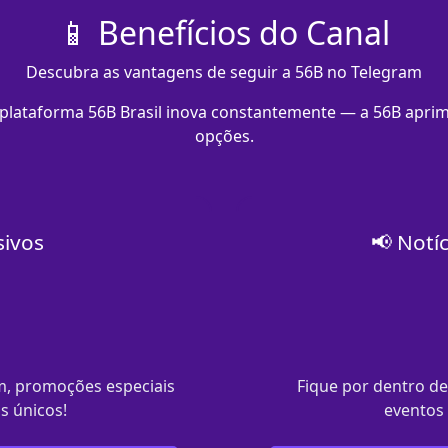
📱 Benefícios do Canal
Descubra as vantagens de seguir a 56B no Telegram
 a plataforma 56B Brasil inova constantemente — a 56B apr
opções.
sivos
📢 Notí
m, promoções especiais
Fique por dentro d
s únicos!
eventos