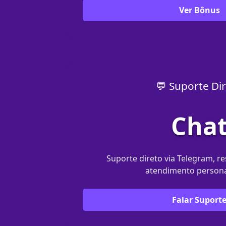
Ver Bônus
💬 Suporte Di
Cha
Suporte direto via Telegram, r
atendimento persona
Falar Suport