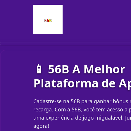
📱 56B A Melhor
Plataforma de A
Cadastre-se na 56B para ganhar bônus 
recarga. Com a 56B, você tem acesso a 
uma experiência de jogo inigualável. J
agora!