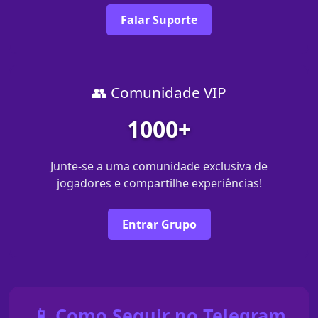
Falar Suporte
👥 Comunidade VIP
1000+
Junte-se a uma comunidade exclusiva de
jogadores e compartilhe experiências!
Entrar Grupo
📱 Como Seguir no Telegram