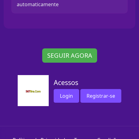
automaticamente
SEGUIR AGORA
Acessos
Login
Registrar-se