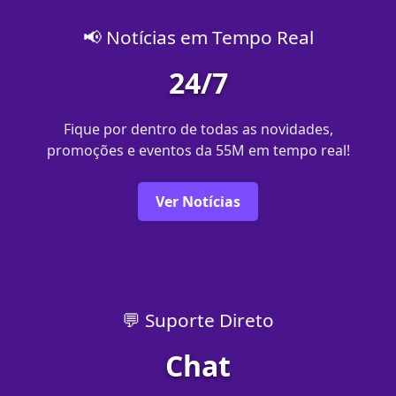
📢 Notícias em Tempo Real
24/7
Fique por dentro de todas as novidades,
promoções e eventos da 55M em tempo real!
Ver Notícias
💬 Suporte Direto
Chat