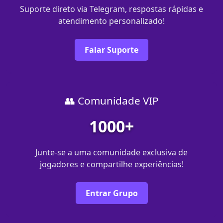
Suporte direto via Telegram, respostas rápidas e
atendimento personalizado!
Falar Suporte
👥 Comunidade VIP
1000+
Junte-se a uma comunidade exclusiva de
jogadores e compartilhe experiências!
Entrar Grupo