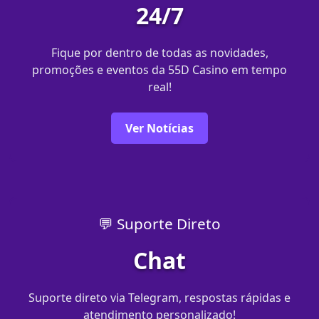
24/7
Fique por dentro de todas as novidades,
promoções e eventos da 55D Casino em tempo
real!
Ver Notícias
💬 Suporte Direto
Chat
Suporte direto via Telegram, respostas rápidas e
atendimento personalizado!