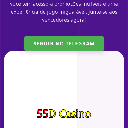
você tem acesso a promoções incríveis e uma
experiência de jogo inigualável. Junte-se aos
vencedores agora!
SEGUIR NO TELEGRAM