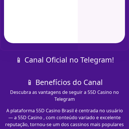
📱 Canal Oficial no Telegram!
📱 Benefícios do Canal
Descubra as vantagens de seguir a 55D Casino no
Telegram
A plataforma 55D Casino Brasil é centrada no usuário
— a 55D Casino , com conteúdo variado e excelente
reputação, tornou-se um dos cassinos mais populares