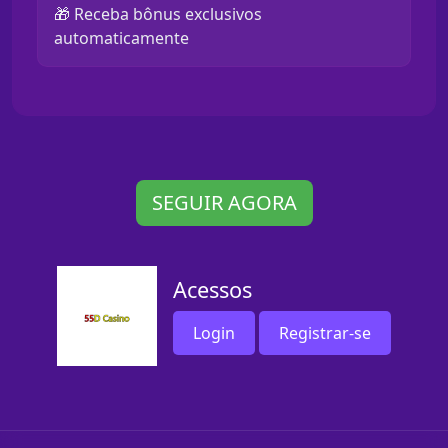
🎁 Receba bônus exclusivos
automaticamente
SEGUIR AGORA
Acessos
Login
Registrar-se