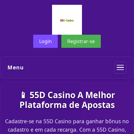
Login
Registrar-se
Menu
📱 55D Casino A Melhor
Plataforma de Apostas
Cadastre-se na 55D Casino para ganhar bônus no
cadastro e em cada recarga. Com a 55D Casino,