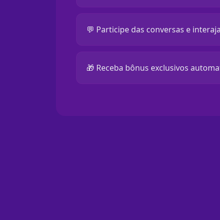
💬 Participe das conversas e interaj
🎁 Receba bônus exclusivos autom