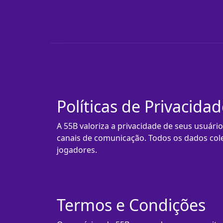
Políticas de Privacida
A 55B valoriza a privacidade de seus usuár
canais de comunicação. Todos os dados cole
jogadores.
Termos e Condições