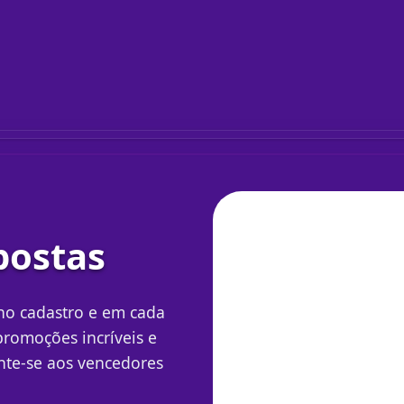
postas
no cadastro e em cada
promoções incríveis e
unte-se aos vencedores