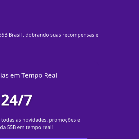
5B Brasil , dobrando suas recompensas e
cias em Tempo Real
24/7
e todas as novidades, promoções e
 da 55B em tempo real!