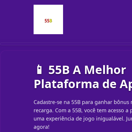
📱 55B A Melhor
Plataforma de A
Cadastre-se na 55B para ganhar bônus 
recarga. Com a 55B, você tem acesso a 
uma experiência de jogo inigualável. J
agora!