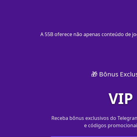
A 55B oferece não apenas conteúdo de j
🎁 Bônus Exclu
VIP
Receba bônus exclusivos do Telegra
e códigos promocionai