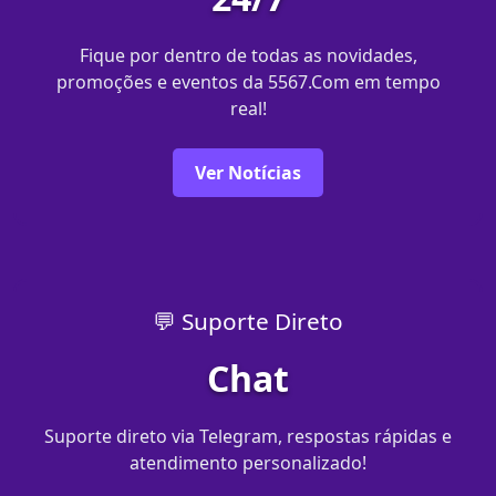
Fique por dentro de todas as novidades,
promoções e eventos da 5567.Com em tempo
real!
Ver Notícias
💬 Suporte Direto
Chat
Suporte direto via Telegram, respostas rápidas e
atendimento personalizado!