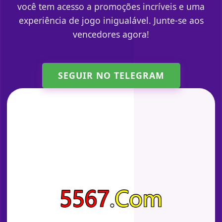
você tem acesso a promoções incríveis e uma
experiência de jogo inigualável. Junte-se aos
vencedores agora!
SEGUIR NO TELEGRAM