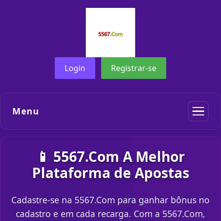
Login
Registrar-se
Menu
📱 5567.Com A Melhor
Plataforma de Apostas
Cadastre-se na 5567.Com para ganhar bônus no
cadastro e em cada recarga. Com a 5567.Com,