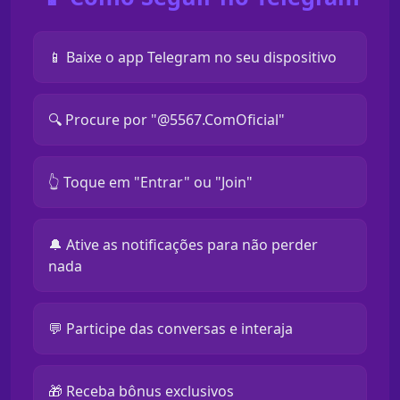
📱 Baixe o app Telegram no seu dispositivo
🔍 Procure por "@5567.ComOficial"
👆 Toque em "Entrar" ou "Join"
🔔 Ative as notificações para não perder
nada
💬 Participe das conversas e interaja
🎁 Receba bônus exclusivos