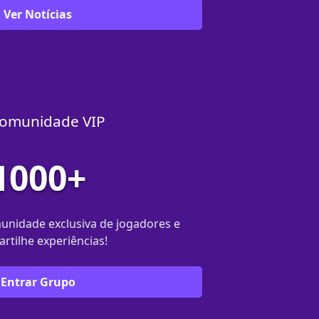
Ver Notícias
Comunidade VIP
1000+
unidade exclusiva de jogadores e
rtilhe experiências!
Entrar Grupo