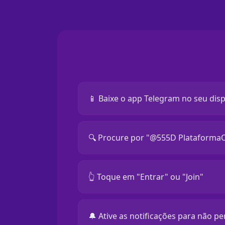
📱 Baixe o app Telegram no seu disp
🔍 Procure por "@555D PlataformaOf
👆 Toque em "Entrar" ou "Join"
🔔 Ative as notificações para não p