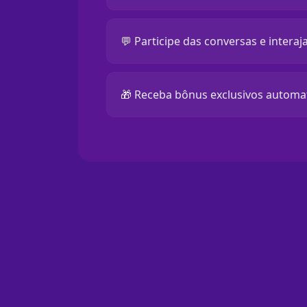
💬 Participe das conversas e interaj
🎁 Receba bônus exclusivos autom