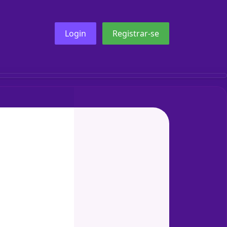
Login
Registrar-se