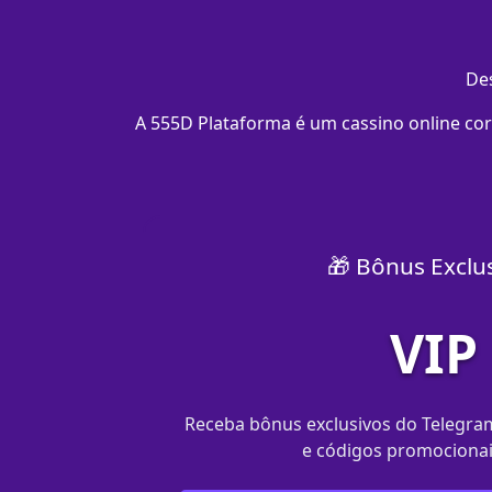
De
A 555D Plataforma é um cassino online corp
🎁 Bônus Exclu
VIP
Receba bônus exclusivos do Telegra
e códigos promocionai