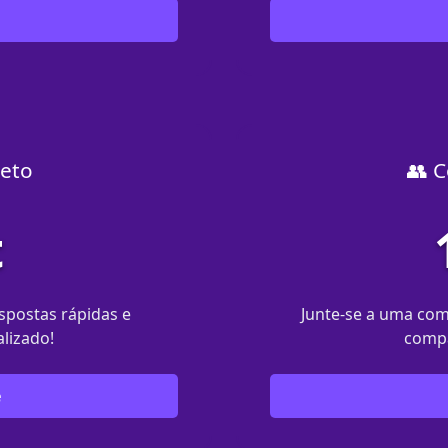
reto
👥 
t
espostas rápidas e
Junte-se a uma com
lizado!
compa
e