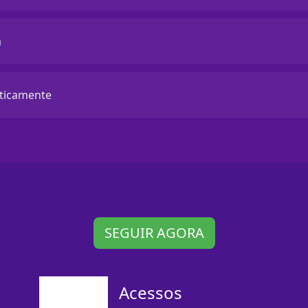
a
aticamente
SEGUIR AGORA
Acessos