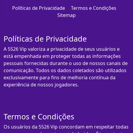
Políticas de Privacidade
Termos e Condições
Sitemap
Políticas de Privacidade
A 5526 Vip valoriza a privacidade de seus usuários e
está empenhada em proteger todas as informações
pessoais fornecidas durante o uso de nossos canais de
comunicação. Todos os dados coletados são utilizados
exclusivamente para fins de melhoria contínua da
experiência de nossos jogadores.
Termos e Condições
Os usuários da 5526 Vip concordam em respeitar todas