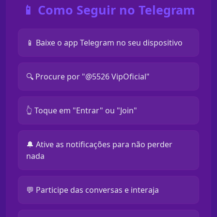
📱 Como Seguir no Telegram
📱 Baixe o app Telegram no seu dispositivo
🔍 Procure por "@5526 VipOficial"
👆 Toque em "Entrar" ou "Join"
🔔 Ative as notificações para não perder
nada
💬 Participe das conversas e interaja