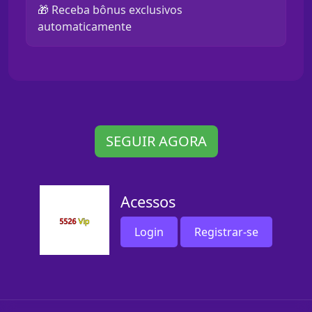
🎁 Receba bônus exclusivos
automaticamente
SEGUIR AGORA
Acessos
Login
Registrar-se