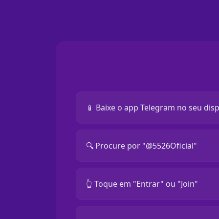
📱 Baixe o app Telegram no seu disp
🔍 Procure por "@5526Oficial"
👆 Toque em "Entrar" ou "Join"