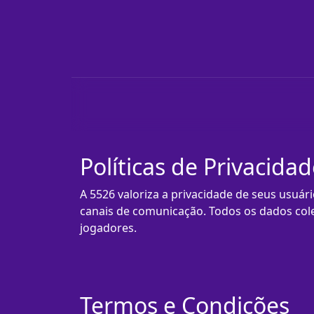
Políticas de Privacida
A 5526 valoriza a privacidade de seus usuá
canais de comunicação. Todos os dados cole
jogadores.
Termos e Condições