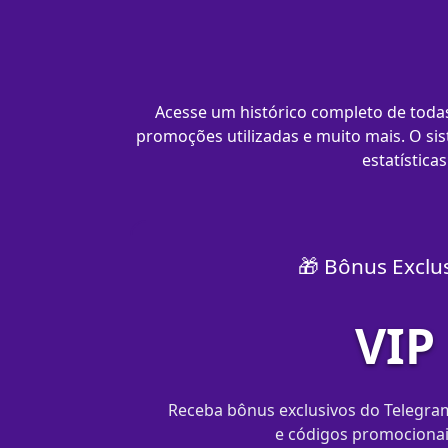
Acesse um histórico completo de todas
promoções utilizadas e muito mais. O sist
estatístic
🎁 Bônus Exclu
VIP
Receba bônus exclusivos do Telegra
e códigos promocionai