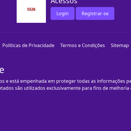
Acessos
Login
Registrar-se
Políticas de Privacidade
Termos e Condições
Sitemap
de
rios e está empenhada em proteger todas as informações p
tados são utilizados exclusivamente para fins de melhoria