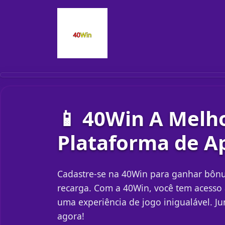
📱 40Win A Melh
Plataforma de A
Cadastre-se na 40Win para ganhar bônu
recarga. Com a 40Win, você tem acesso 
uma experiência de jogo inigualável. J
agora!