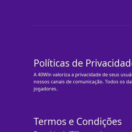
Políticas de Privacida
A 40Win valoriza a privacidade de seus usu
nossos canais de comunicação. Todos os dad
jogadores.
Termos e Condições