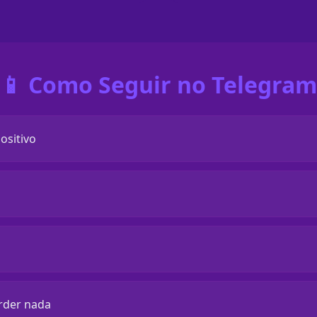
📱 Como Seguir no Telegram
ositivo
erder nada