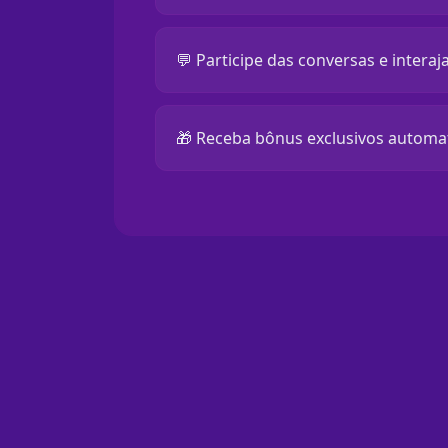
💬 Participe das conversas e interaj
🎁 Receba bônus exclusivos autom