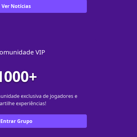
Ver Notícias
Comunidade VIP
1000+
unidade exclusiva de jogadores e
rtilhe experiências!
Entrar Grupo