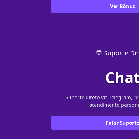
Ver Bônus
💬 Suporte Di
Cha
Suporte direto via Telegram, r
atendimento persona
Falar Suport