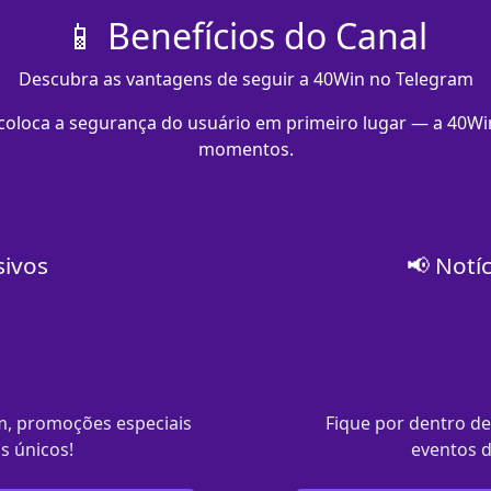
📱 Benefícios do Canal
Descubra as vantagens de seguir a 40Win no Telegram
 coloca a segurança do usuário em primeiro lugar — a 40W
momentos.
sivos
📢 Notí
m, promoções especiais
Fique por dentro d
s únicos!
eventos d