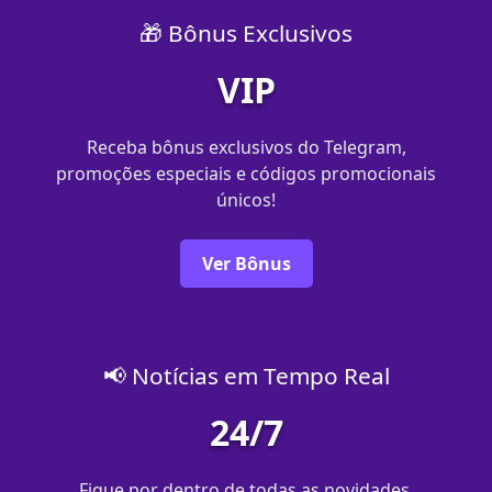
🎁 Bônus Exclusivos
VIP
Receba bônus exclusivos do Telegram,
promoções especiais e códigos promocionais
únicos!
Ver Bônus
📢 Notícias em Tempo Real
24/7
Fique por dentro de todas as novidades,