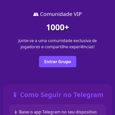
👥 Comunidade VIP
1000+
Junte-se a uma comunidade exclusiva de
jogadores e compartilhe experiências!
Entrar Grupo
📱 Como Seguir no Telegram
📱 Baixe o app Telegram no seu dispositivo