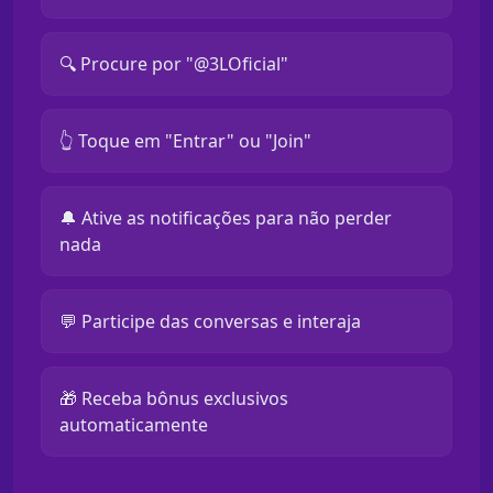
🔍 Procure por "@3LOficial"
👆 Toque em "Entrar" ou "Join"
🔔 Ative as notificações para não perder
nada
💬 Participe das conversas e interaja
🎁 Receba bônus exclusivos
automaticamente