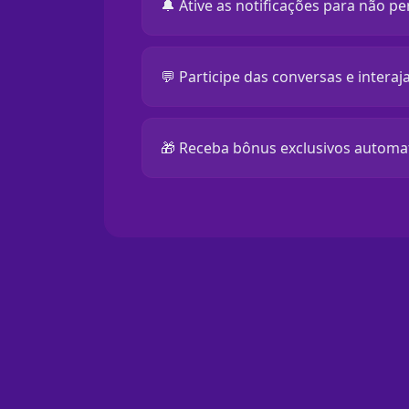
🔔 Ative as notificações para não p
💬 Participe das conversas e interaj
🎁 Receba bônus exclusivos autom