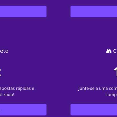
reto
👥 
t
espostas rápidas e
Junte-se a uma com
lizado!
compa
e