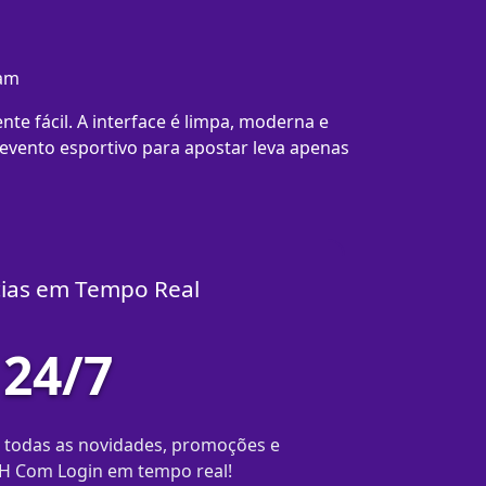
ram
e fácil. A interface é limpa, moderna e
evento esportivo para apostar leva apenas
cias em Tempo Real
24/7
e todas as novidades, promoções e
H Com Login em tempo real!