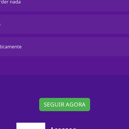
erder nada
a
aticamente
SEGUIR AGORA