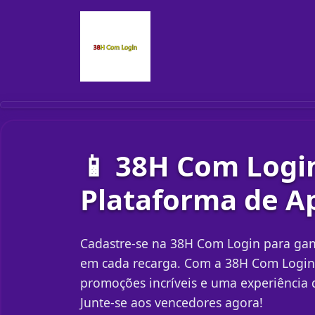
📱 38H Com Logi
Plataforma de A
Cadastre-se na 38H Com Login para gan
em cada recarga. Com a 38H Com Login,
promoções incríveis e uma experiência d
Junte-se aos vencedores agora!