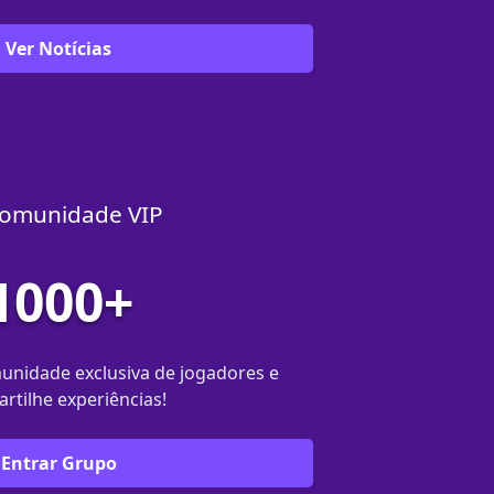
Ver Notícias
Comunidade VIP
1000+
unidade exclusiva de jogadores e
rtilhe experiências!
Entrar Grupo