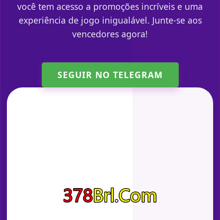
você tem acesso a promoções incríveis e uma
experiência de jogo inigualável. Junte-se aos
vencedores agora!
SEGUIR NO TELEGRAM