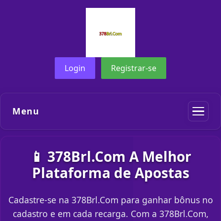
Login
Registrar-se
Menu
📱 378Brl.Com A Melhor
Plataforma de Apostas
Cadastre-se na 378Brl.Com para ganhar bônus no
cadastro e em cada recarga. Com a 378Brl.Com,