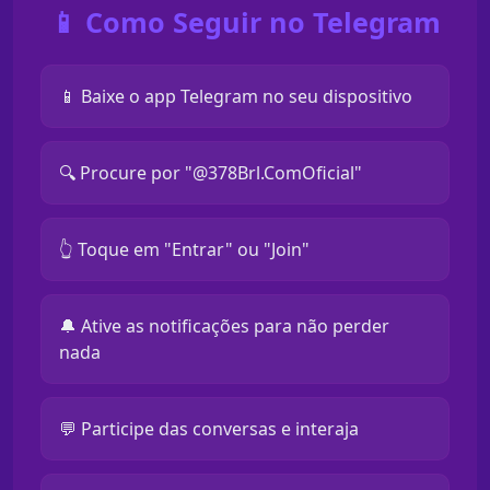
📱 Como Seguir no Telegram
📱 Baixe o app Telegram no seu dispositivo
🔍 Procure por "@378Brl.ComOficial"
👆 Toque em "Entrar" ou "Join"
🔔 Ative as notificações para não perder
nada
💬 Participe das conversas e interaja