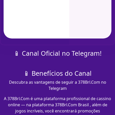
📱 Canal Oficial no Telegram!
📱 Benefícios do Canal
Descubra as vantagens de seguir a 378Brl.Com no
Telegram
A 378Brl.Com é uma plataforma profissional de cassino
online — na plataforma 378Brl.Com Brasil , além de
jogos incríveis, você encontrará promoções