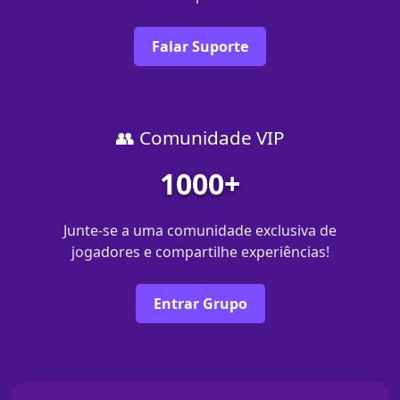
Falar Suporte
👥 Comunidade VIP
1000+
Junte-se a uma comunidade exclusiva de
jogadores e compartilhe experiências!
Entrar Grupo