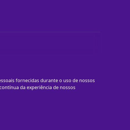
essoais fornecidas durante o uso de nossos
 contínua da experiência de nossos