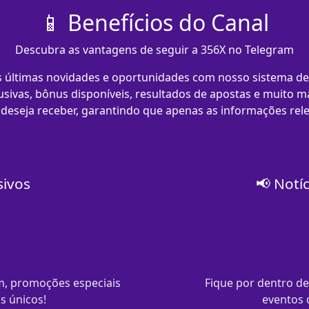
📱 Benefícios do Canal
Descubra as vantagens de seguir a 356X no Telegram
últimas novidades e oportunidades com nosso sistema de 
usivas, bônus disponíveis, resultados de apostas e muito 
o deseja receber, garantindo que apenas as informações re
sivos
📢 Notí
m, promoções especiais
Fique por dentro d
s únicos!
eventos 