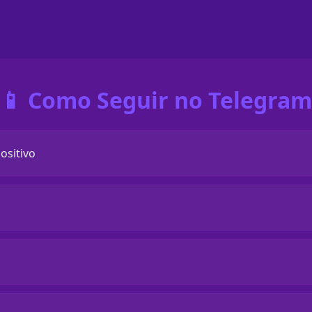
📱 Como Seguir no Telegram
ositivo