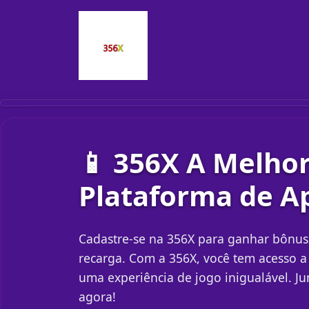
📱 356X A Melho
Plataforma de A
Cadastre-se na 356X para ganhar bônus
recarga. Com a 356X, você tem acesso a
uma experiência de jogo inigualável. J
agora!