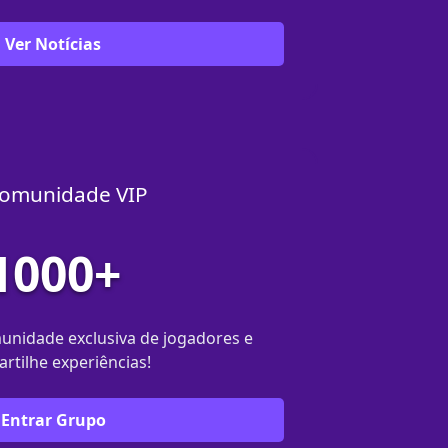
Ver Notícias
Comunidade VIP
1000+
unidade exclusiva de jogadores e
rtilhe experiências!
Entrar Grupo