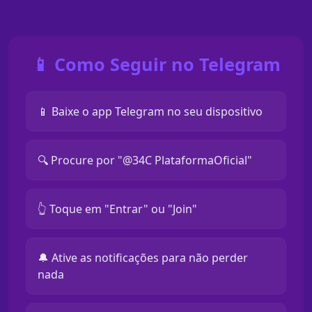
📱 Como Seguir no Telegram
📱 Baixe o app Telegram no seu dispositivo
🔍 Procure por "@34C PlataformaOficial"
👆 Toque em "Entrar" ou "Join"
🔔 Ative as notificações para não perder
nada