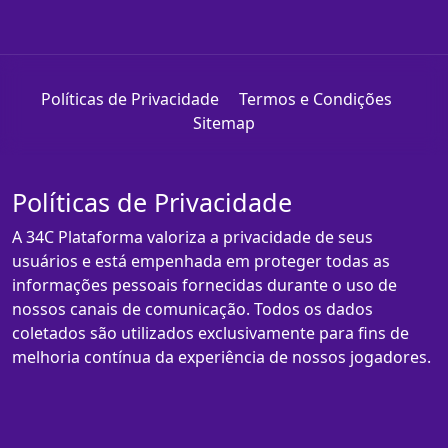
Políticas de Privacidade
Termos e Condições
Sitemap
Políticas de Privacidade
A 34C Plataforma valoriza a privacidade de seus
usuários e está empenhada em proteger todas as
informações pessoais fornecidas durante o uso de
nossos canais de comunicação. Todos os dados
coletados são utilizados exclusivamente para fins de
melhoria contínua da experiência de nossos jogadores.