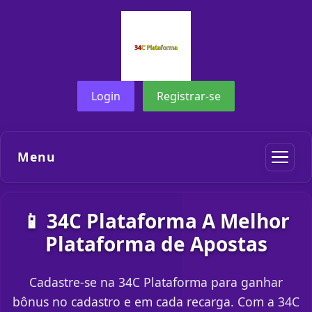
Login
Registrar-se
Menu
📱 34C Plataforma A Melhor
Plataforma de Apostas
Cadastre-se na 34C Plataforma para ganhar
bônus no cadastro e em cada recarga. Com a 34C