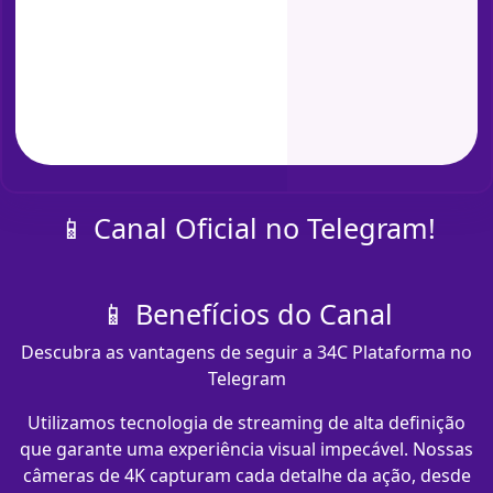
📱 Canal Oficial no Telegram!
📱 Benefícios do Canal
Descubra as vantagens de seguir a 34C Plataforma no
Telegram
Utilizamos tecnologia de streaming de alta definição
que garante uma experiência visual impecável. Nossas
câmeras de 4K capturam cada detalhe da ação, desde