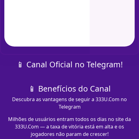
📱 Canal Oficial no Telegram!
📱 Benefícios do Canal
Descubra as vantagens de seguir a 333U.Com no
Telegram
Milhões de usuários entram todos os dias no site da
333U.Com — a taxa de vitória está em alta e os
jogadores não param de crescer!