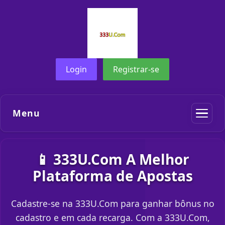
Login
Registrar-se
Menu
📱 333U.Com A Melhor
Plataforma de Apostas
Cadastre-se na 333U.Com para ganhar bônus no
cadastro e em cada recarga. Com a 333U.Com,