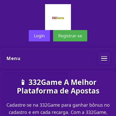
Login
Registrar-se
Menu
📱 332Game A Melhor
Plataforma de Apostas
Cadastre-se na 332Game para ganhar bônus no
cadastro e em cada recarga. Com a 332Game,