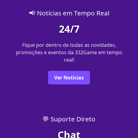
📢 Notícias em Tempo Real
24/7
Fique por dentro de todas as novidades,
promoções e eventos da 332Game em tempo
real!
Ver Notícias
💬 Suporte Direto
Chat