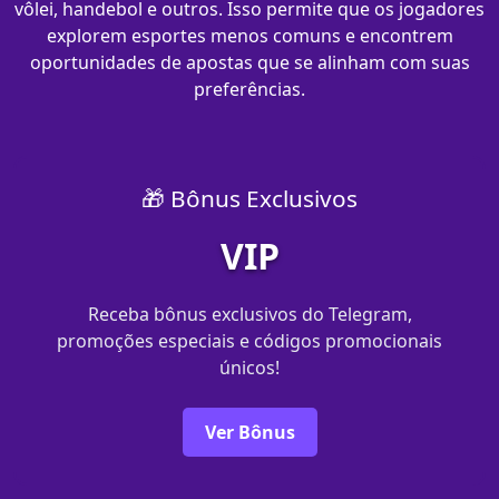
vôlei, handebol e outros. Isso permite que os jogadores
explorem esportes menos comuns e encontrem
oportunidades de apostas que se alinham com suas
preferências.
🎁 Bônus Exclusivos
VIP
Receba bônus exclusivos do Telegram,
promoções especiais e códigos promocionais
únicos!
Ver Bônus