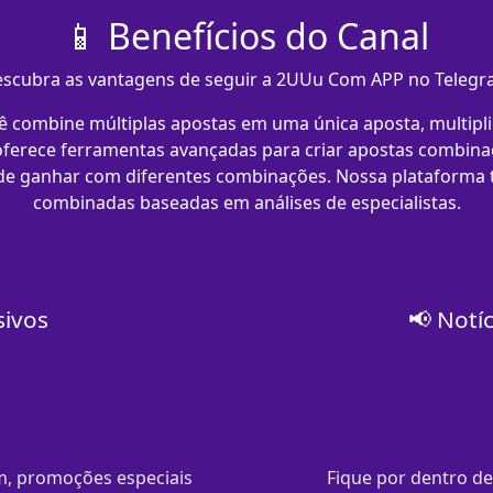
📱 Benefícios do Canal
scubra as vantagens de seguir a 2UUu Com APP no Teleg
 combine múltiplas apostas em uma única aposta, multipli
oferece ferramentas avançadas para criar apostas combinad
e ganhar com diferentes combinações. Nossa plataforma 
combinadas baseadas em análises de especialistas.
sivos
📢 Notí
m, promoções especiais
Fique por dentro d