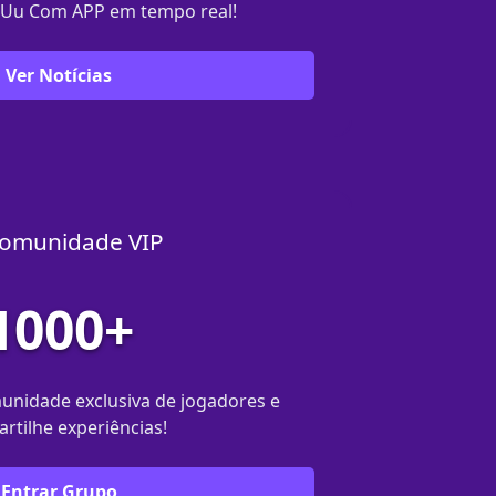
UUu Com APP em tempo real!
Ver Notícias
Comunidade VIP
1000+
unidade exclusiva de jogadores e
rtilhe experiências!
Entrar Grupo