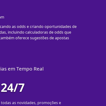
ram
cando as odds e criando oportunidades de
as, incluindo calculadoras de odds que
também oferece sugestões de apostas
cias em Tempo Real
24/7
e todas as novidades, promoções e