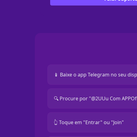
📱 Baixe o app Telegram no seu disp
🔍 Procure por "@2UUu Com APPOfi
👆 Toque em "Entrar" ou "Join"