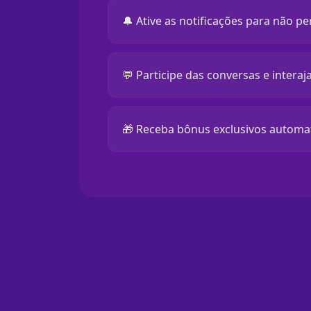
🔔 Ative as notificações para não p
💬 Participe das conversas e interaj
🎁 Receba bônus exclusivos autom