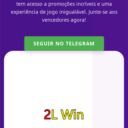
tem acesso a promoções incríveis e uma
experiência de jogo inigualável. Junte-se aos
vencedores agora!
SEGUIR NO TELEGRAM