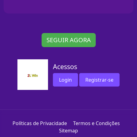
SEGUIR AGORA
Acessos
Login
Registrar-se
Políticas de Privacidade
Termos e Condições
Sitemap