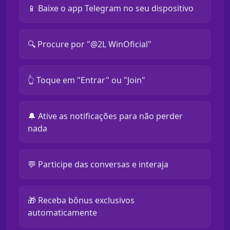
📱 Baixe o app Telegram no seu dispositivo
🔍 Procure por "@2L WinOficial"
👆 Toque em "Entrar" ou "Join"
🔔 Ative as notificações para não perder
nada
💬 Participe das conversas e interaja
🎁 Receba bônus exclusivos
automaticamente