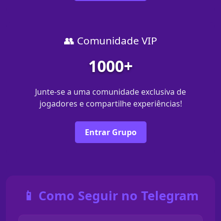
👥 Comunidade VIP
1000+
Junte-se a uma comunidade exclusiva de
jogadores e compartilhe experiências!
Entrar Grupo
📱 Como Seguir no Telegram