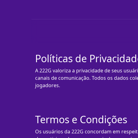
Políticas de Privacida
A 222G valoriza a privacidade de seus usuá
canais de comunicação. Todos os dados cole
jogadores.
Termos e Condições
Os usuários da 222G concordam em respeitar