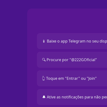
📱 Baixe o app Telegram no seu disp
🔍 Procure por "@222GOficial"
👆 Toque em "Entrar" ou "Join"
🔔 Ative as notificações para não p