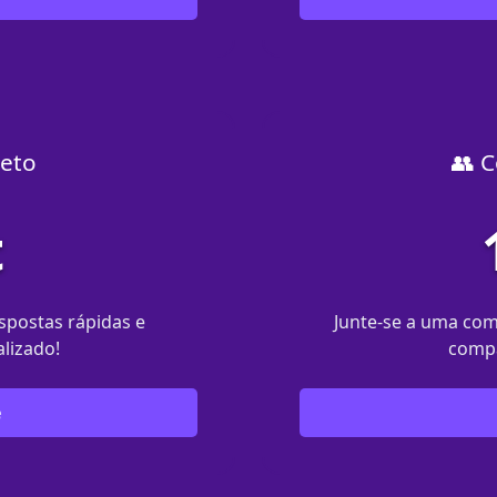
reto
👥 
t
espostas rápidas e
Junte-se a uma com
lizado!
compa
e