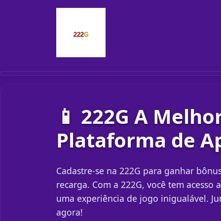
📱 222G A Melho
Plataforma de A
Cadastre-se na 222G para ganhar bônus
recarga. Com a 222G, você tem acesso a
uma experiência de jogo inigualável. J
agora!