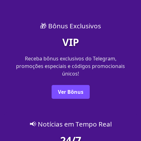
🎁 Bônus Exclusivos
VIP
Receba bônus exclusivos do Telegram,
promoções especiais e códigos promocionais
únicos!
Ver Bônus
📢 Notícias em Tempo Real
24/7