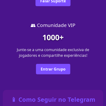
Falar Suporte
👥 Comunidade VIP
1000+
Junte-se a uma comunidade exclusiva de
jogadores e compartilhe experiências!
Entrar Grupo
📱 Como Seguir no Telegram