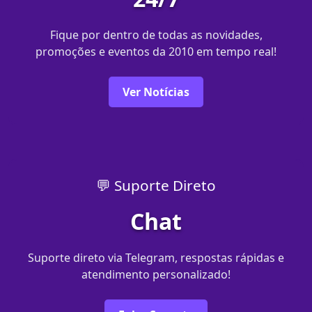
Fique por dentro de todas as novidades,
promoções e eventos da 2010 em tempo real!
Ver Notícias
💬 Suporte Direto
Chat
Suporte direto via Telegram, respostas rápidas e
atendimento personalizado!