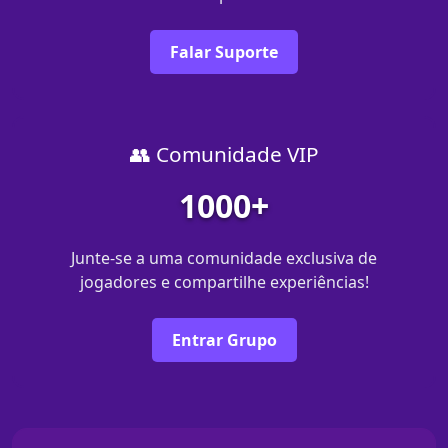
Falar Suporte
👥 Comunidade VIP
1000+
Junte-se a uma comunidade exclusiva de
jogadores e compartilhe experiências!
Entrar Grupo