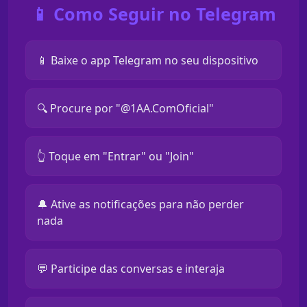
📱 Como Seguir no Telegram
📱 Baixe o app Telegram no seu dispositivo
🔍 Procure por "@1AA.ComOficial"
👆 Toque em "Entrar" ou "Join"
🔔 Ative as notificações para não perder
nada
💬 Participe das conversas e interaja