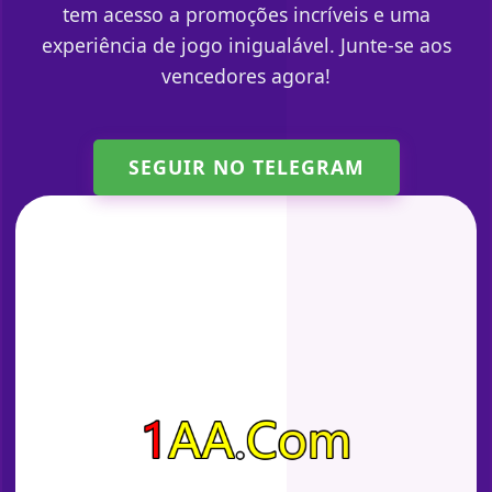
tem acesso a promoções incríveis e uma
experiência de jogo inigualável. Junte-se aos
vencedores agora!
SEGUIR NO TELEGRAM