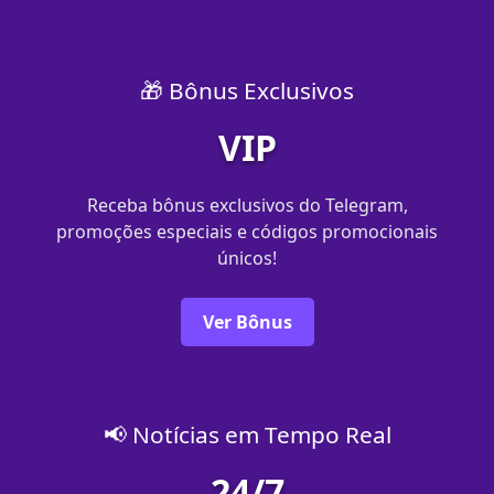
🎁 Bônus Exclusivos
VIP
Receba bônus exclusivos do Telegram,
promoções especiais e códigos promocionais
únicos!
Ver Bônus
📢 Notícias em Tempo Real
24/7