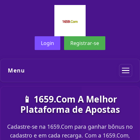
Login
Registrar-se
Menu
📱 1659.Com A Melhor
Plataforma de Apostas
Cadastre-se na 1659.Com para ganhar bônus no
cadastro e em cada recarga. Com a 1659.Com,