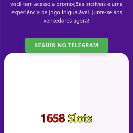
você tem acesso a promoções incríveis e uma
experiência de jogo inigualável. Junte-se aos
vencedores agora!
SEGUIR NO TELEGRAM