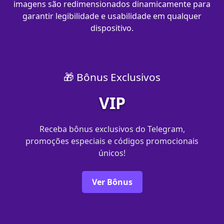
imagens são redimensionados dinamicamente para
garantir legibilidade e usabilidade em qualquer
dispositivo.
🎁 Bônus Exclusivos
VIP
Receba bônus exclusivos do Telegram,
promoções especiais e códigos promocionais
únicos!
Ver Bônus