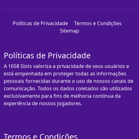
Políticas de Privacidade
Termos e Condições
Sitemap
Políticas de Privacidade
A 1658 Slots valoriza a privacidade de seus usuários e
está empenhada em proteger todas as informações
pessoais fornecidas durante o uso de nossos canais de
comunicação. Todos os dados coletados são utilizados
exclusivamente para fins de melhoria contínua da
experiência de nossos jogadores.
Termos e Condições