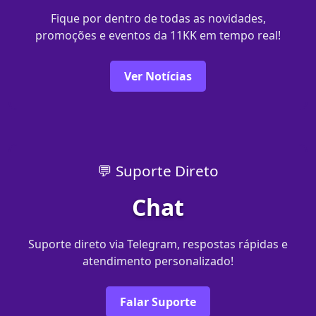
Fique por dentro de todas as novidades,
promoções e eventos da 11KK em tempo real!
Ver Notícias
💬 Suporte Direto
Chat
Suporte direto via Telegram, respostas rápidas e
atendimento personalizado!
Falar Suporte