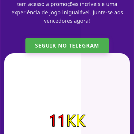
tem acesso a promoções incríveis e uma
experiência de jogo inigualável. Junte-se aos
vencedores agora!
SEGUIR NO TELEGRAM