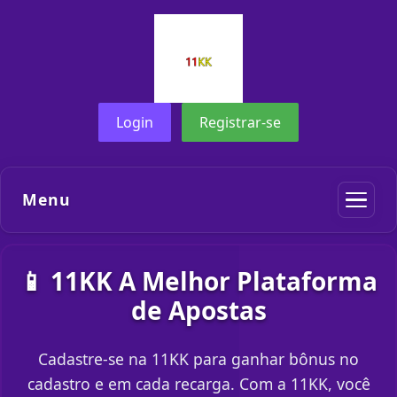
Login
Registrar-se
Menu
📱 11KK A Melhor Plataforma
de Apostas
Cadastre-se na 11KK para ganhar bônus no
cadastro e em cada recarga. Com a 11KK, você